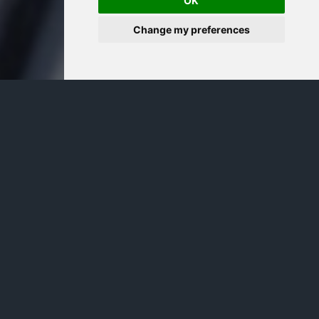
OK
Change my preferences
FED : Un statu quo au discours
hawkish
La FED a maintenu ses taux
directeurs dans la fourchette de 5,25
à 5,50 %. L’objectif est d’éviter une
récession à l’économie américaine
après 11 hausses de taux réalisées en
18 mois.